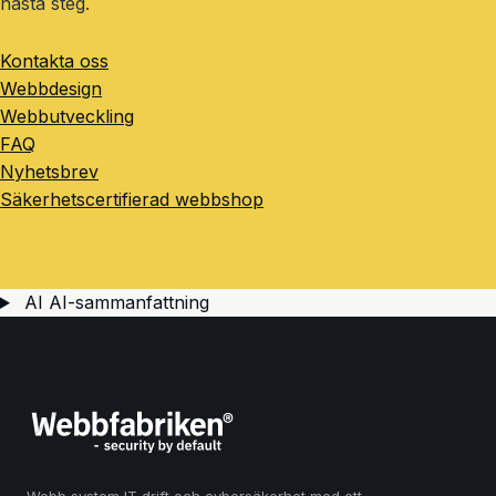
nästa steg.
Kontakta oss
Webbdesign
Webbutveckling
FAQ
Nyhetsbrev
Säkerhetscertifierad webbshop
AI
AI-sammanfattning