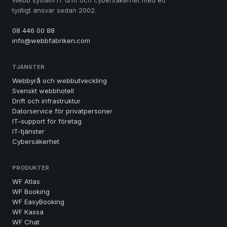
Webb system IT drift och cybersäkerhet med ett
tydligt ansvar sedan 2002.
08 446 00 88
info@webbfabriken.com
TJÄNSTER
Webbyrå och webbutveckling
Svenskt webbhotell
Drift och infrastruktur
Datorservice för privatpersoner
IT-support för företag
IT-tjänster
Cybersäkerhet
PRODUKTER
WF Atlas
WF Booking
WF EasyBooking
WF Kassa
WF Chat