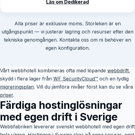
Läs om Dedikerad
Alla priser är exklusive moms. Storleken är en
utgångspunkt — vi justerar lagring och resurser efter den
tekniska genomgången. Kontakta oss om ni behöver en
egen konfiguration.
Vårt webbhotell kombineras ofta med löpande
webbdrift
,
skydd i flera lager från
WF SecurityCloud™
och en tydlig
migreringsplan
. Vill du jämföra nivåer först kan du se våra
priser
.
Färdiga hostinglösningar
med egen drift i Sverige
Webbfabriken levererar svenskt webbhotell med egen drift
hela vägen. Hostingen i Sverige sker på egna servrar, eget