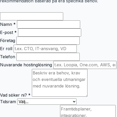
rekommendation baserad på era specifika behov.
Namn *
E-post *
Företag
Er roll
Telefon
Nuvarande hostinglösning
Vad söker ni? *
Tidsram