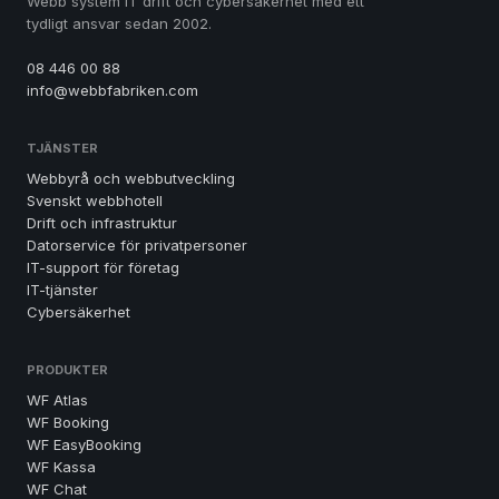
Webb system IT drift och cybersäkerhet med ett
tydligt ansvar sedan 2002.
08 446 00 88
info@webbfabriken.com
TJÄNSTER
Webbyrå och webbutveckling
Svenskt webbhotell
Drift och infrastruktur
Datorservice för privatpersoner
IT-support för företag
IT-tjänster
Cybersäkerhet
PRODUKTER
WF Atlas
WF Booking
WF EasyBooking
WF Kassa
WF Chat