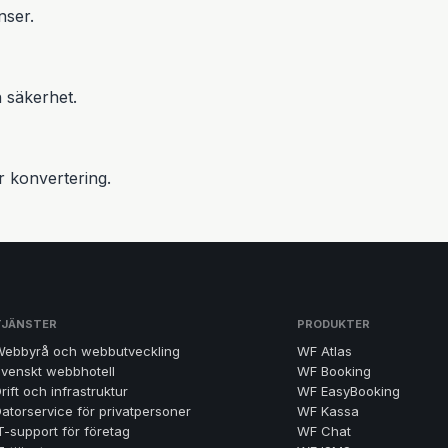
nser.
 säkerhet.
r konvertering.
TJÄNSTER
PRODUKTER
Webbyrå och webbutveckling
WF Atlas
venskt webbhotell
WF Booking
rift och infrastruktur
WF EasyBooking
atorservice för privatpersoner
WF Kassa
T-support för företag
WF Chat