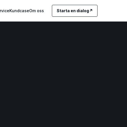
rvice
Kundcase
Om oss
Starta en dialog
↗