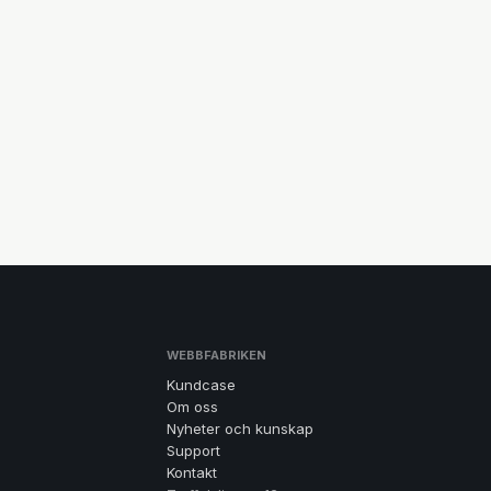
WEBBFABRIKEN
Kundcase
Om oss
Nyheter och kunskap
Support
Kontakt