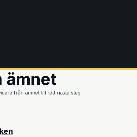
m ämnet
dare från ämnet till rätt nästa steg.
iken