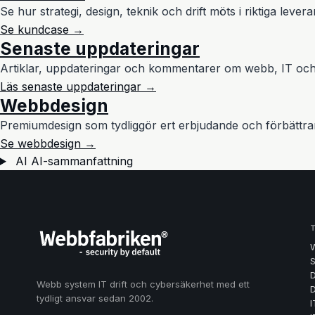
Se hur strategi, design, teknik och drift möts i riktiga levera
Se kundcase →
Senaste uppdateringar
Artiklar, uppdateringar och kommentarer om webb, IT och
Läs senaste uppdateringar →
Webbdesign
Premiumdesign som tydliggör ert erbjudande och förbättra
Se webbdesign →
AI
AI-sammanfattning
S
D
Webb system IT drift och cybersäkerhet med ett
D
tydligt ansvar sedan 2002.
I