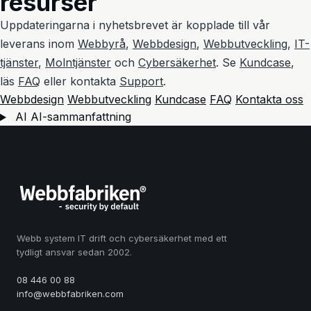
resurser
Uppdateringarna i nyhetsbrevet är kopplade till vår
leverans inom
Webbyrå
,
Webbdesign
,
Webbutveckling
,
IT-
tjänster
,
Molntjänster
och
Cybersäkerhet
. Se
Kundcase
,
läs
FAQ
eller kontakta
Support
.
Webbdesign
Webbutveckling
Kundcase
FAQ
Kontakta oss
AI
AI-sammanfattning
Webb system IT drift och cybersäkerhet med ett
tydligt ansvar sedan 2002.
08 446 00 88
info@webbfabriken.com