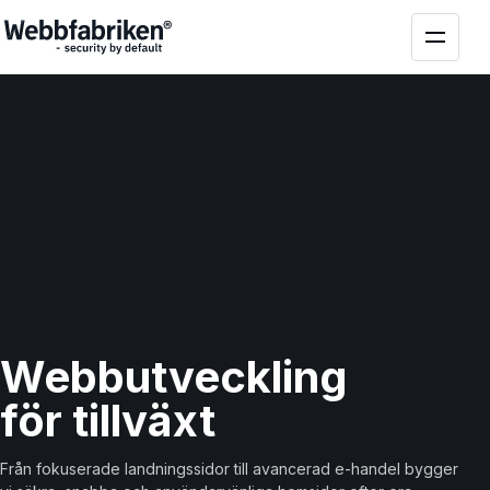
Webbutveckling
för
tillväxt
Från fokuserade landningssidor till avancerad e-handel bygger