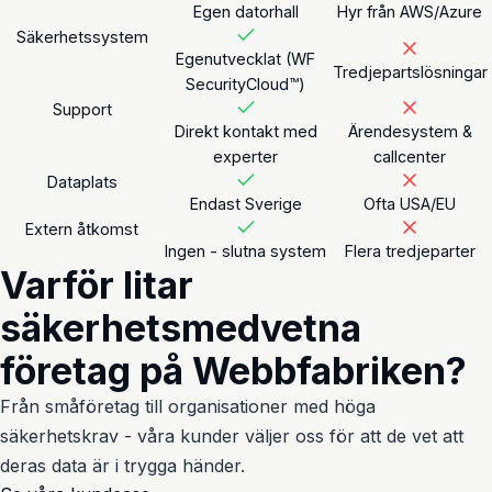
Egen datorhall
Hyr från AWS/Azure
Säkerhetssystem
Egenutvecklat (WF
Tredjepartslösningar
SecurityCloud™)
Support
Direkt kontakt med
Ärendesystem &
experter
callcenter
Dataplats
Endast Sverige
Ofta USA/EU
Extern åtkomst
Ingen - slutna system
Flera tredjeparter
Varför litar
säkerhetsmedvetna
företag på Webbfabriken?
Från småföretag till organisationer med höga
säkerhetskrav - våra kunder väljer oss för att de vet att
deras data är i trygga händer.