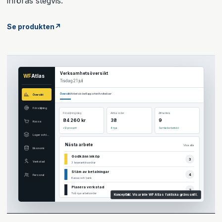
införas stegvis.
Se produkten
↗
Verksamhetsöversikt
WF
Atlas
Tisdag 21 juli
Översikt
Arbetsköer
Rapporter
Avvikelser
Översikt
Försäljning
Försäljning idag
Aktiva order
Att hantera
84 260 kr
38
9
Kassa
+12 procent
6 nya
Samlad arbetskö
Lager och inköp
Nästa arbete
Visa alla
Ekonomi
Godkänn inköp
3
Verkstad
3 leverantörsordrar
Stäm av betalningar
4
Personal
Kassa och bank
Planera verkstad
2
Två nya arbetsorder
Konceptbild. Visar inte WF Atlas faktiska gränssnitt.