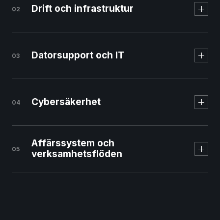
Drift och infrastruktur
02
Svenskt managed
webbhotell
Datorsupport och IT
03
Cybersäkerhet
04
Affärssystem och
05
verksamhetsflöden