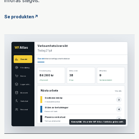
införas stegvis.
Se produkten
↗
Verksamhetsöversikt
WF
Atlas
Tisdag 21 juli
Översikt
Arbetsköer
Rapporter
Avvikelser
Översikt
Försäljning
Försäljning idag
Aktiva order
Att hantera
84 260 kr
38
9
Kassa
+12 procent
6 nya
Samlad arbetskö
Lager och inköp
Nästa arbete
Visa alla
Ekonomi
Godkänn inköp
3
Verkstad
3 leverantörsordrar
Stäm av betalningar
4
Personal
Kassa och bank
Planera verkstad
2
Två nya arbetsorder
Konceptbild. Visar inte WF Atlas faktiska gränssnitt.