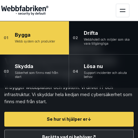
Drifta
Bygga
01
02
Webbhotell och miljöer som ska
Webb system och produkter
Tekniken bakom
vara tillgängliga
verksamheter som
Skydda
Lösa nu
måste fungera
03
04
Säkerhet som finns med från
Support incidenter och akuta
start
behov
Vi bygger webbplatser och system. Vi driver IT och
infrastruktur. Vi skyddar hela kedjan med cybersäkerhet som
finns med från start.
Se hur vi hjälper er
↓
Berätta vad ni behöver
↗