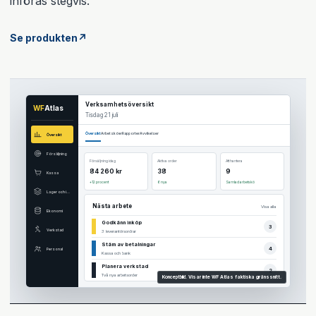
införas stegvis.
Se produkten
↗
Verksamhetsöversikt
WF
Atlas
Tisdag 21 juli
Översikt
Arbetsköer
Rapporter
Avvikelser
Översikt
Försäljning
Försäljning idag
Aktiva order
Att hantera
84 260 kr
38
9
Kassa
+12 procent
6 nya
Samlad arbetskö
Lager och inköp
Nästa arbete
Visa alla
Ekonomi
Godkänn inköp
3
Verkstad
3 leverantörsordrar
Stäm av betalningar
4
Personal
Kassa och bank
Planera verkstad
2
Två nya arbetsorder
Konceptbild. Visar inte WF Atlas faktiska gränssnitt.