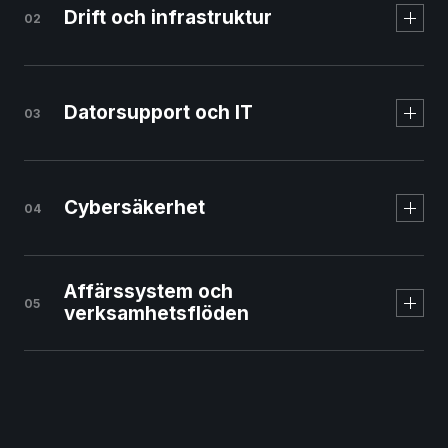
Drift och infrastruktur
02
Svenskt managed
webbhotell
Datorsupport och IT
03
Cybersäkerhet
04
Affärssystem och
05
verksamhetsflöden