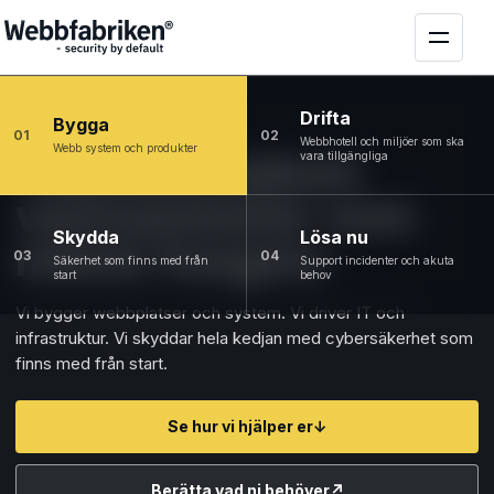
Drifta
Bygga
01
02
Webbhotell och miljöer som ska
Webb system och produkter
Tekniken bakom
vara tillgängliga
verksamheter som
Skydda
Lösa nu
måste fungera
03
04
Säkerhet som finns med från
Support incidenter och akuta
start
behov
Vi bygger webbplatser och system. Vi driver IT och
infrastruktur. Vi skyddar hela kedjan med cybersäkerhet som
finns med från start.
Se hur vi hjälper er
↓
Berätta vad ni behöver
↗