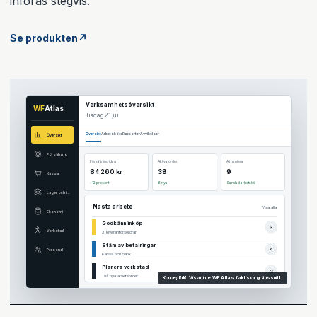
införas stegvis.
Se produkten
↗
Verksamhetsöversikt
WF
Atlas
Tisdag 21 juli
Översikt
Arbetsköer
Rapporter
Avvikelser
Översikt
Försäljning
Försäljning idag
Aktiva order
Att hantera
84 260 kr
38
9
Kassa
+12 procent
6 nya
Samlad arbetskö
Lager och inköp
Nästa arbete
Visa alla
Ekonomi
Godkänn inköp
3
Verkstad
3 leverantörsordrar
Stäm av betalningar
4
Personal
Kassa och bank
Planera verkstad
2
Två nya arbetsorder
Konceptbild. Visar inte WF Atlas faktiska gränssnitt.