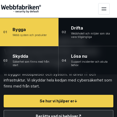
Drifta
Bygga
01
02
Webbhotell och miljöer som ska
Webb system och produkter
Tekniken bakom
vara tillgängliga
verksamheter som
Skydda
Lösa nu
måste fungera
03
04
Säkerhet som finns med från
Support incidenter och akuta
start
behov
Vi bygger webbplatser och system. Vi driver IT och
infrastruktur. Vi skyddar hela kedjan med cybersäkerhet som
finns med från start.
Se hur vi hjälper er
↓
Berätta vad ni behöver
↗