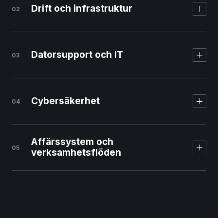
Drift och infrastruktur
02
Svenskt managed
webbhotell
Datorsupport och IT
03
Cybersäkerhet
04
Affärssystem och
05
verksamhetsflöden