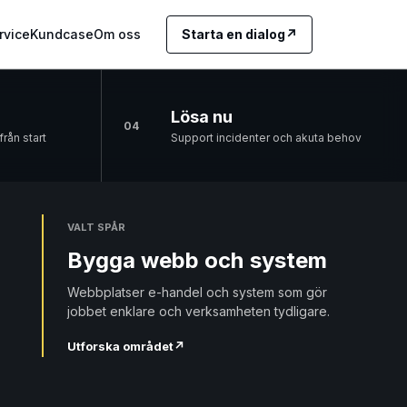
rvice
Kundcase
Om oss
Starta en dialog
↗
Lösa nu
04
rån start
Support incidenter och akuta behov
VALT SPÅR
Bygga webb och system
Webbplatser e-handel och system som gör
jobbet enklare och verksamheten tydligare.
Utforska området
↗