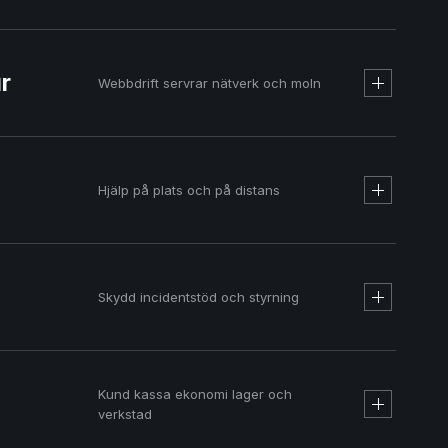
ur
Webbdrift servrar nätverk och moln
Svenskt managed webbhotell
Hjälp på plats och på distans
Skydd incidentstöd och styrning
Kund kassa ekonomi lager och
verkstad