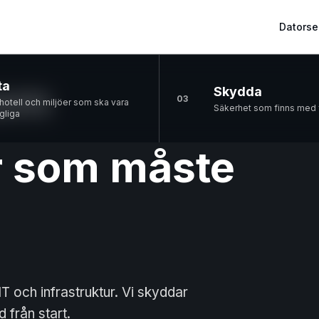
Datorse
kom
ta
Skydda
03
otell och miljöer som ska vara
Säkerhet som finns med f
ngliga
 som måste
T och infrastruktur. Vi skyddar
från start.