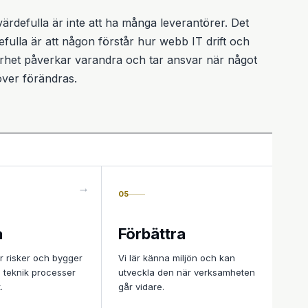
värdefulla är inte att ha många leverantörer. Det
efulla är att någon förstår hur webb IT drift och
rhet påverkar varandra och tar ansvar när något
ver förändras.
05
a
Förbättra
r risker och bygger
Vi lär känna miljön och kan
i teknik processer
utveckla den när verksamheten
.
går vidare.