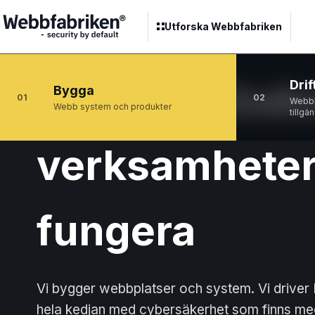
Utforska Webbfabriken
Tekniken ba
Drif
Bygga
01
02
Webbh
Webb system och produkter
tillgä
verksamheter
fungera
Vi bygger webbplatser och system. Vi driver I
hela kedjan med cybersäkerhet som finns med 