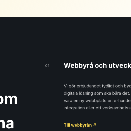
Webbyrå och utveck
01
Vi gör erbjudandet tydligt och by
som
digitala lösning som ska bära det.
vara en ny webbplats en e-hande
integration eller ett verksamhets
ma
Till webbyrån
↗