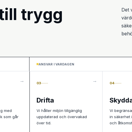
till trygg
Det 
värd
säke
behö
ANSVAR I VARDAGEN
03
04
Drifta
Skydd
ing med
Vi håller miljön tillgänglig
Vi begränsa
nik som går
uppdaterad och övervakad
in säkerhet 
över tid.
och åtkomst