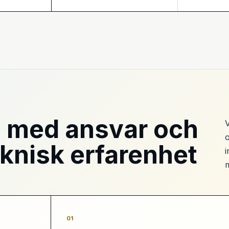
I med ansvar och
V
o
eknisk erfarenhet
i
01