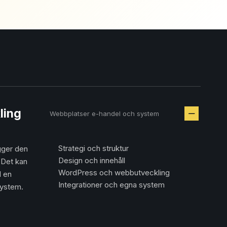
ling
Webbplatser e-handel och system
Strategi och struktur
gger den
Design och innehåll
 Det kan
WordPress och webbutveckling
l en
Integrationer och egna system
system.