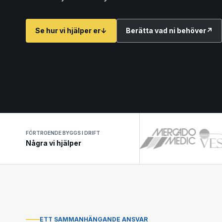
Se hur vi hjälper er
↓
Berätta vad ni behöver
↗
FÖRTROENDE BYGGS I DRIFT
Några vi hjälper
ETT SAMMANHÄNGANDE ANSVAR