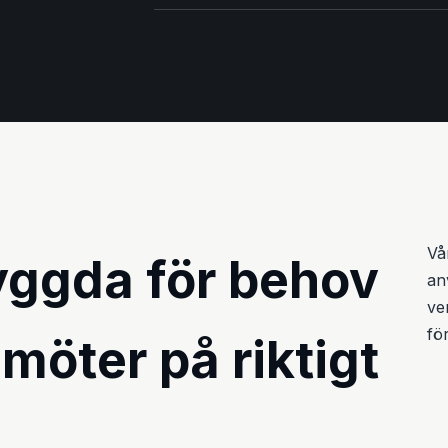
Vå
yggda för behov
an
ve
för
 möter på riktigt