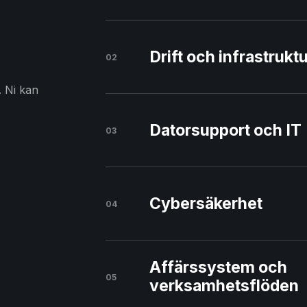
Drift och infrastrukt
02
. Ni kan
Datorsupport och IT
03
Cybersäkerhet
04
Affärssystem och
05
verksamhetsflöden