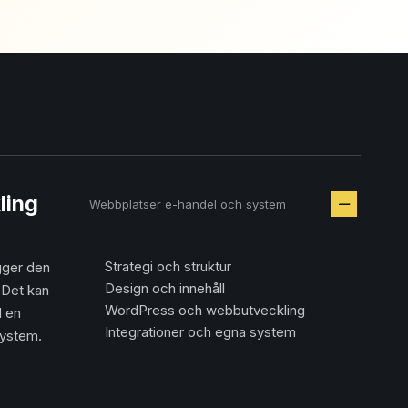
ling
Webbplatser e-handel och system
Strategi och struktur
gger den
Design och innehåll
 Det kan
WordPress och webbutveckling
l en
Integrationer och egna system
system.