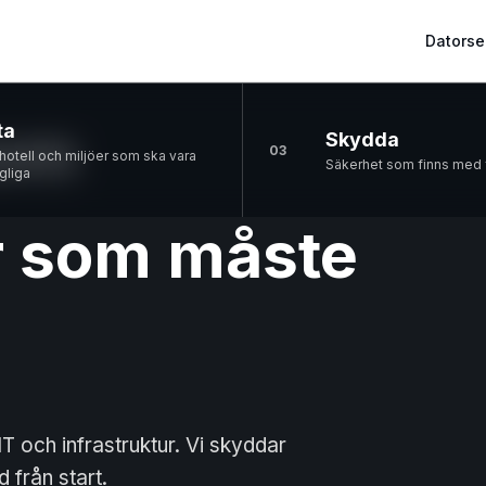
Datorse
kom
ta
Skydda
03
otell och miljöer som ska vara
Säkerhet som finns med f
ngliga
 som måste
T och infrastruktur. Vi skyddar
från start.