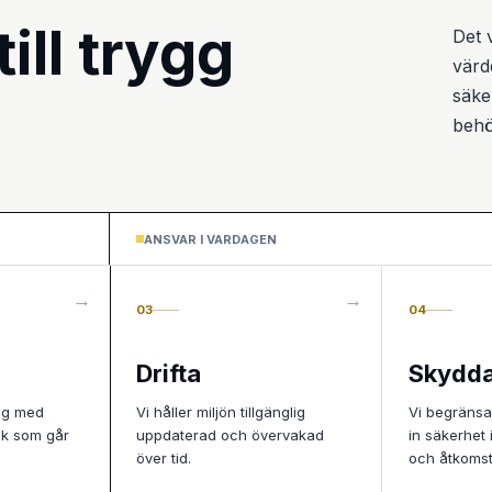
till trygg
Det 
värd
säke
behö
ANSVAR I VARDAGEN
03
04
Drifta
Skydd
ing med
Vi håller miljön tillgänglig
Vi begränsa
nik som går
uppdaterad och övervakad
in säkerhet 
över tid.
och åtkomst