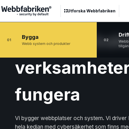
Utforska Webbfabriken
Tekniken ba
Drif
Bygga
01
02
Webbh
Webb system och produkter
tillgä
verksamheter
fungera
Vi bygger webbplatser och system. Vi driver I
hela kedjan med cybersäkerhet som finns med 