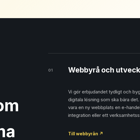
Webbyrå och utveck
01
Vi gör erbjudandet tydligt och by
som
digitala lösning som ska bära det.
vara en ny webbplats en e-hande
integration eller ett verksamhets
ma
Till webbyrån
↗