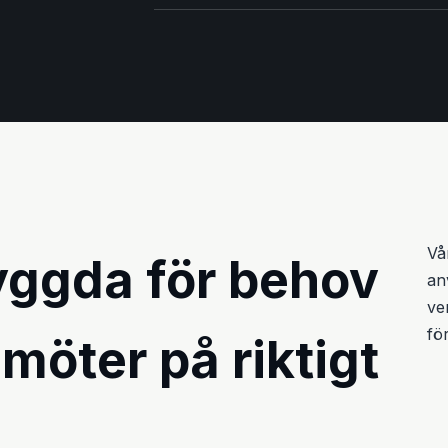
Vå
yggda för behov
an
ve
för
 möter på riktigt