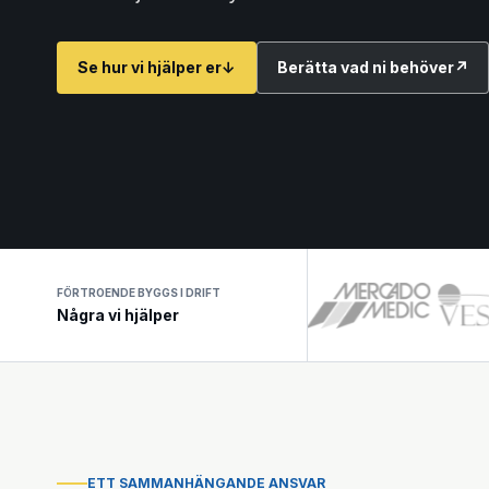
Se hur vi hjälper er
↓
Berätta vad ni behöver
↗
FÖRTROENDE BYGGS I DRIFT
Några vi hjälper
ETT SAMMANHÄNGANDE ANSVAR