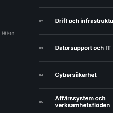
Drift och infrastrukt
02
. Ni kan
Datorsupport och IT
03
Cybersäkerhet
04
Affärssystem och
05
verksamhetsflöden