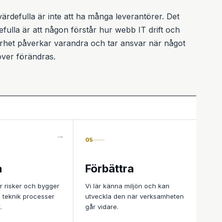
värdefulla är inte att ha många leverantörer. Det
efulla är att någon förstår hur webb IT drift och
rhet påverkar varandra och tar ansvar när något
ver förändras.
05
a
Förbättra
r risker och bygger
Vi lär känna miljön och kan
i teknik processer
utveckla den när verksamheten
.
går vidare.