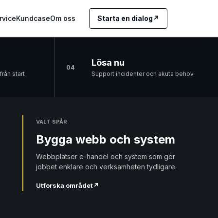
rvice
Kundcase
Om oss
Starta en dialog
↗
Lösa nu
04
rån start
Support incidenter och akuta behov
VALT SPÅR
Bygga webb och system
Webbplatser e-handel och system som gör
jobbet enklare och verksamheten tydligare.
Utforska området
↗