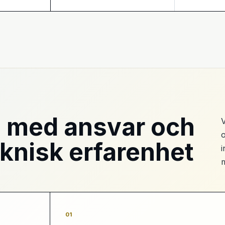
I med ansvar och
V
o
eknisk erfarenhet
i
01