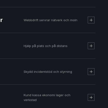
ur
Webbdrift servrar nätverk och moln
Svenskt managed webbhotell
Hjälp på plats och på distans
Skydd incidentstöd och styrning
Kund kassa ekonomi lager och
verkstad